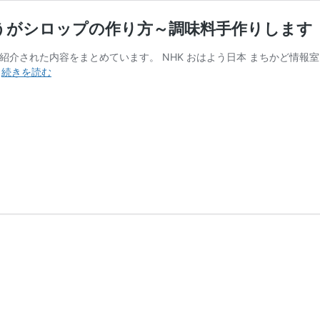
うがシロップの作り方～調味料手作りします
組で紹介された内容をまとめています。 NHK おはよう日本 まちかど情
ま
…
続きを読む
ち
か
ど
情
報
室
｜
黄
ゆ
ず
こ
し
ょ
う・
し
ょ